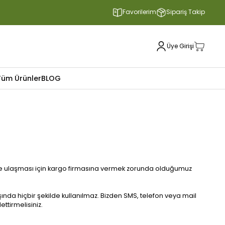
Favorilerim
Sipariş Takip
Üye Girişi
Tüm Ürünler
BLOG
ün size ulaşması için kargo firmasına vermek zorunda olduğumuz
şında hiçbir şekilde kullanılmaz. Bizden SMS, telefon veya mail
ttirmelisiniz.