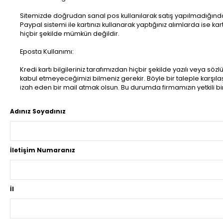
Sitemizde doğrudan sanal pos kullanılarak satış yapılmadığından
Paypal sistemi ile kartınızı kullanarak yaptığınız alımlarda ise k
hiçbir şekilde mümkün değildir.
Eposta Kullanımı:
Kredi kartı bilgileriniz tarafımızdan hiçbir şekilde yazılı veya s
kabul etmeyeceğimizi bilmeniz gerekir. Böyle bir taleple karşıl
izah eden bir mail atmak olsun. Bu durumda firmamızın yetkili b
Adınız Soyadınız
İletişim Numaranız
İl