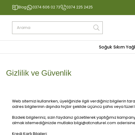
Blog
0374 606 02 73
0374 225 2425
Soğuk Sıkım Yağ
Gizlilik ve Güvenlik
Web sitemizi kullanırken, üyeliğinizle ilgili verdiğiniz bilgiler
adres bilgilerinin dışında hiçbir şekilde üçüncü şahıs veya tüzel k
Bizdeki bilgileriniz, sizin faydanız gözetilerek yaptığımız kampa
almak istemediğinizde mutlaka
bilgi@atcnaturel.com
aderisine 
Kredi Kartı Bilgileri: