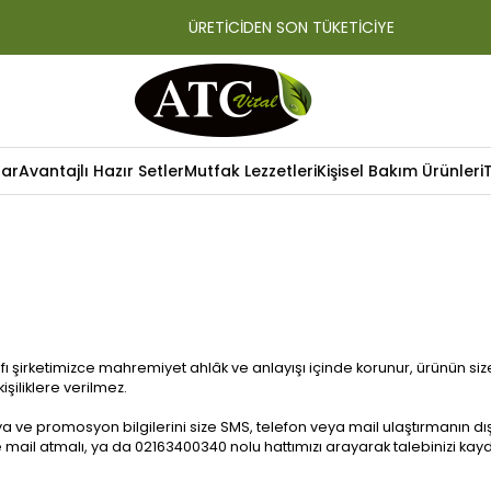
ÜRETİCİDEN SON TÜKETİCİYE
lar
Avantajlı Hazır Setler
Mutfak Lezzetleri
Kişisel Bakım Ürünleri
in tarafı şirketimizce mahremiyet ahlâk ve anlayışı içinde korunur, ürün
işiliklere verilmez.
nya ve promosyon bilgilerini size SMS, telefon veya mail ulaştırmanın dı
mail atmalı, ya da 02163400340 nolu hattımızı arayarak talebinizi kayde