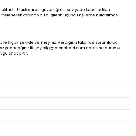
aktadır. Uluslararası güvenliği üst seviyede kabul edilen
Şifrelenerek korunan bu bilgilerin üçüncü kişilerce kullanılması
 bile hiçbir şekilde vermeyiniz. Verdiğiniz takdirde sorumluluk
ız yapacağınız ilk şey
bilgi@atcnaturel.com
adresine durumu
uygulanacaktır.