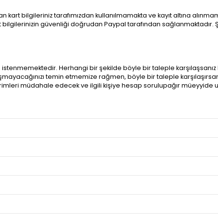
 kart bilgileriniz tarafımızdan kullanılmamakta ve kayıt altına alınmam
art bilgilerinizin güvenliği doğrudan Paypal tarafından sağlanmaktadır. 
özlü istenmemektedir. Herhangi bir şekilde böyle bir taleple karşılaşsanız
aşmayacağınızı temin etmemize rağmen, böyle bir taleple karşılaşırsan
irimleri müdahale edecek ve ilgili kişiye hesap sorulupağır müeyyide 