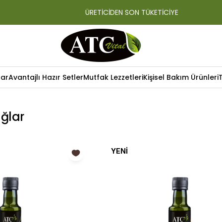
ÜRETİCİDEN SON TÜKETİCİYE
lar
Avantajlı Hazır Setler
Mutfak Lezzetleri
Kişisel Bakım Ürünleri
ğlar
YENI
ÜRÜN