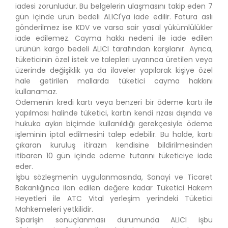
iadesi zorunludur. Bu belgelerin ulaşmasını takip eden 7
gün içinde ürün bedeli ALICI'ya iade edilir. Fatura aslı
gönderilmez ise KDV ve varsa sair yasal yükümlülükler
iade edilemez. Cayma hakkı nedeni ile iade edilen
ürünün kargo bedeli ALICI tarafından karşılanır. Ayrıca,
tüketicinin özel istek ve talepleri uyarınca üretilen veya
üzerinde değişiklik ya da ilaveler yapılarak kişiye özel
hale getirilen mallarda tüketici cayma hakkını
kullanamaz.
Ödemenin kredi kartı veya benzeri bir ödeme kartı ile
yapılması halinde tüketici, kartın kendi rızası dışında ve
hukuka aykırı biçimde kullanıldığı gerekçesiyle ödeme
işleminin iptal edilmesini talep edebilir. Bu halde, kartı
çıkaran kuruluş itirazın kendisine bildirilmesinden
itibaren 10 gün içinde ödeme tutarını tüketiciye iade
eder.
İşbu sözleşmenin uygulanmasında, Sanayi ve Ticaret
Bakanlığınca ilan edilen değere kadar Tüketici Hakem
Heyetleri ile ATC Vital yerleşim yerindeki Tüketici
Mahkemeleri yetkilidir.
Siparişin sonuçlanması durumunda ALICI işbu