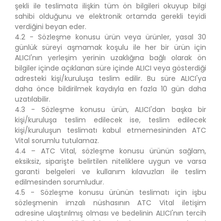
şekli ile teslimata ilişkin tüm ön bilgileri okuyup bilgi
sahibi olduğunu ve elektronik ortamda gerekli teyidi
verdiğini beyan eder.
4.2 - Sözleşme konusu ürün veya ürünler, yasal 30
günlük süreyi aşmamak koşulu ile her bir ürün için
ALICI'nın yerleşim yerinin uzaklığına bağlı olarak ön
bilgiler içinde açıklanan süre içinde ALICI veya gösterdiği
adresteki kişi/kuruluşa teslim edilir. Bu süre ALICI'ya
daha önce bildirilmek kaydıyla en fazla 10 gün daha
uzatılabilir.
4.3 - Sözleşme konusu ürün, ALICI'dan başka bir
kişi/kuruluşa teslim edilecek ise, teslim edilecek
kişi/kuruluşun teslimatı kabul etmemesininden ATC
Vital sorumlu tutulamaz.
4.4 – ATC Vital, sözleşme konusu ürünün sağlam,
eksiksiz, siparişte belirtilen niteliklere uygun ve varsa
garanti belgeleri ve kullanım kılavuzları ile teslim
edilmesinden sorumludur.
4.5 - Sözleşme konusu ürünün teslimatı için işbu
sözleşmenin imzalı nüshasının ATC Vital iletişim
adresine ulaştırılmış olması ve bedelinin ALICI'nın tercih