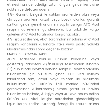
etmesi halinde ödedigi tutar 10 gün içinde kendisine
nakten ve defaten ödenir.
4.8- Garanti belgesi ile satılan ürünlerden olan veya
olmayan ürünlerin arızalı veya bozuk olanlar, garanti
şartları içinde gerekli onarımın yapılması için ATC Vital
iletişim adreslerine gönderilebilir, bu takdirde kargo
giderleri ATC Vital tarafından karşılanacaktır.
4.9- işbu sözleşme, ALICI tarafından imzalanıp ATC Vital
iletişim kanallarını kullanarak faks veya posta yoluyla
ulaştırılmasından sonra geçerlilik kazanır.
MADDE 5 - CAYMA HAKKI
ALICI, sözleşme konusu ürünün kendisine veya
gösterdiği adresteki kişi/kuruluşa tesliminden itibaren
(7) gün içinde cayma hakkına sahiptir. Cayma hakkının
kullanılması için bu süre içinde ATC Vital iletişim
kanallarına faks, email veya telefon ile bildirimde
bulunulması ve ürünün ilgili madde hükümleri
çercevesinde kullanılmamış olması şarttır. Bu hakkın
kullanılması halinde, 3. kişiye veya ALICI'ya teslim edilen
ürünün ATC Vital iletişim adreslerine gönderildiğine
ilişkin kargo teslim tutanağı örneği ile fatura aslının