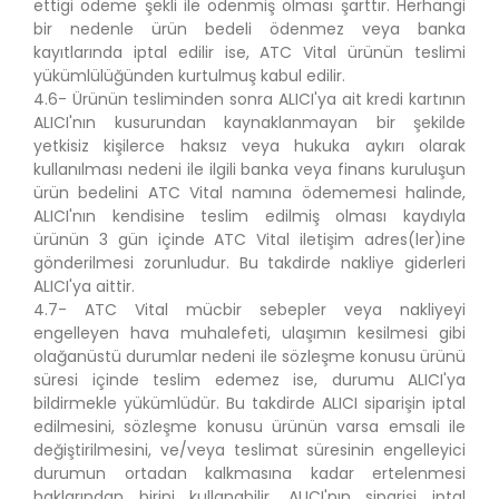
ettigi ödeme şekli ile ödenmiş olması şarttır. Herhangi
bir nedenle ürün bedeli ödenmez veya banka
kayıtlarında iptal edilir ise, ATC Vital ürünün teslimi
yükümlülüğünden kurtulmuş kabul edilir.
4.6- Ürünün tesliminden sonra ALICI'ya ait kredi kartının
ALICI'nın kusurundan kaynaklanmayan bir şekilde
yetkisiz kişilerce haksız veya hukuka aykırı olarak
kullanılması nedeni ile ilgili banka veya finans kuruluşun
ürün bedelini ATC Vital namına ödememesi halinde,
ALICI'nın kendisine teslim edilmiş olması kaydıyla
ürünün 3 gün içinde ATC Vital iletişim adres(ler)ine
gönderilmesi zorunludur. Bu takdirde nakliye giderleri
ALICI'ya aittir.
4.7- ATC Vital mücbir sebepler veya nakliyeyi
engelleyen hava muhalefeti, ulaşımın kesilmesi gibi
olağanüstü durumlar nedeni ile sözleşme konusu ürünü
süresi içinde teslim edemez ise, durumu ALICI'ya
bildirmekle yükümlüdür. Bu takdirde ALICI siparişin iptal
edilmesini, sözleşme konusu ürünün varsa emsali ile
değiştirilmesini, ve/veya teslimat süresinin engelleyici
durumun ortadan kalkmasına kadar ertelenmesi
haklarından birini kullanabilir. ALICI'nın siparişi iptal