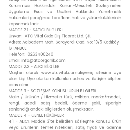
Korunması Hakkındaki Kanun-Mesafeli Sözleşmeleri
Uygulama Esas ve Usulleri Hakkında Yönetmelik
hükümleri gereğince tarafların hak ve yükümlülüklerinin
kapsamaktadır.
MADDE 2.1 - SATICI BİLGİLERİ
Ünvan: ATC Vital Gıda Dış Ticaret Ltd. Şti.
Adres: Acıbadem Mah. Sarayardı Cad. No: 13/5 Kadıköy-
İSTANBUL
Telefon: 0263400240
Email:
info@atcorganik.com
MADDE 2.2 - ALICI BİLGİLERİ
Müşteri olarak www.atcvital.comalışveriş sitesine üye
olan kişi. Üye olurken kullanılan adres ve iletişim bilgileri
esas alınır.
MADDE 3 - SÖZLEŞME KONUSU ÜRÜN BİLGİLERİ
Malın / Ürünün / Hizmetin türü, miktarı, marka/modeli,
rengi, adedi, satış bedeli, ödeme şekli, siparişin
sonlandığı andaki bilgilerden oluşmaktadır.
MADDE 4 - GENEL HÜKÜMLER
4.1 - ALICI, Madde 3'te belirtilen sözleşme konusu ürün
veya ürünlerin temel nitelikleri, satış fiyatı ve ödeme