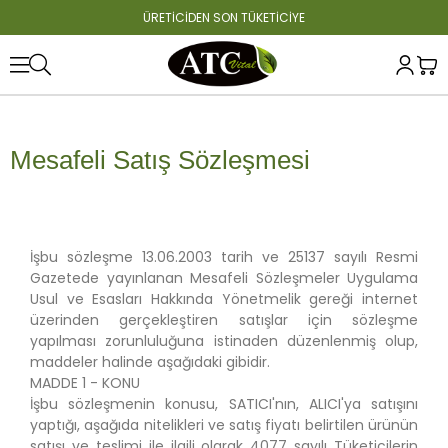
ÜRETİCİDEN SON TÜKETİCİYE
Mesafeli Satış Sözleşmesi
İşbu sözleşme 13.06.2003 tarih ve 25137 sayılı Resmi
Gazetede yayınlanan Mesafeli Sözleşmeler Uygulama
Usul ve Esasları Hakkında Yönetmelik gereği internet
üzerinden gerçekleştiren satışlar için sözleşme
yapılması zorunluluğuna istinaden düzenlenmiş olup,
maddeler halinde aşağıdaki gibidir.
MADDE 1 - KONU
İşbu sözleşmenin konusu, SATICI'nın, ALICI'ya satışını
yaptığı, aşağıda nitelikleri ve satış fiyatı belirtilen ürünün
satışı ve teslimi ile ilgili olarak 4077 sayılı Tüketicilerin