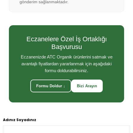
gönderim sağlanmaktadır.
Eczanelere Özel İş Ortaklığı
Başvurusu
Eczanenizde ATC Organik ürünlerini satmak ve
avantajlı fiyatlardan yararlanmak için aşağıdaki
formu doldurabilirsiniz.
Formu Doldur ↓
Bizi Arayın
Adınız Soyadınız