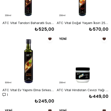
ATC Vital Tandori Baharatlı Susam Yağı 250 ml
ATC Vital Doğal Yaşam İksiri 250 ml
₺525,00
₺570,00
YENI
ÜRÜN
ATC Vital Ev Yapımı Elma Sirkesi 500 ml
ATC Vital Hindistan Cevizi Yağı - 250 ml
1
₺449,00
₺245,00
YENI
YENI