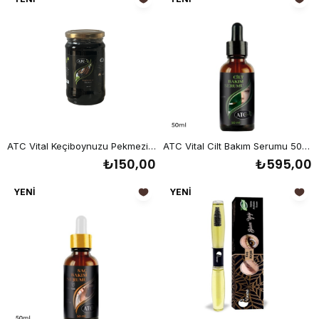
ÜRÜN
ÜRÜN
ATC Vital Keçiboynuzu Pekmezi 380 gr
ATC Vital Cilt Bakım Serumu 50 ml
₺150,00
₺595,00
YENI
YENI
ÜRÜN
ÜRÜN