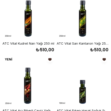
ATC Vital Kudret Narı Yağı 250 ml
ATC Vital Sarı Kantaron Yağı 250 ml
₺510,00
₺510,00
YENI
ÜRÜN
ATC Vital Acı Biberli Ceviz Yağı 250 ml
ATC Vital Erken Hasat Soğuk Sıkım Sızma Zeytin Yağı 100 ml