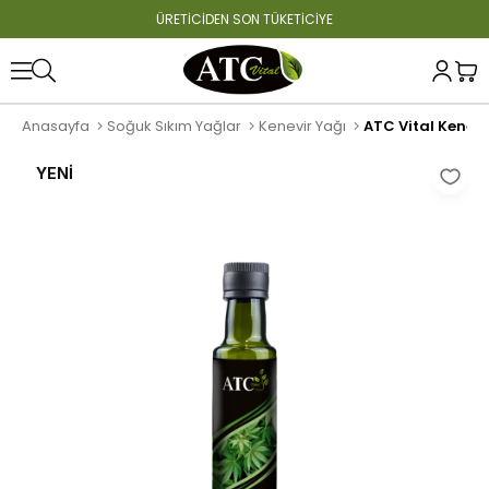
ÜRETİCİDEN SON TÜKETİCİYE
Anasayfa
Soğuk Sıkım Yağlar
Kenevir Yağı
ATC Vital Kenevi
YENI
ÜRÜN