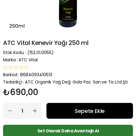
ATC Vital Kenevir Yağı 250 ml
Stok Kodu
(152.01.0055)
Marka
:
ATC Vital
Barkod
:
8684093410513
Tedarikçi
:
ATC Organik Yağ Değ. Gıda Paz. San.ve Tic.Ltd.Şti
₺690,00
Set Olarak Daha Avantajlı Al