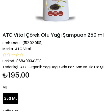
ATC Vital Çörek Otu Yağı Şampuan 250 ml
Stok Kodu
(152.02.0101)
Marka
:
ATC Vital
Barkod
:
8684093413118
Tedarikçi
:
ATC Organik Yağ Değ. Gıda Paz. San.ve Tic.Ltd.Şti
₺195,00
ML
250 ML