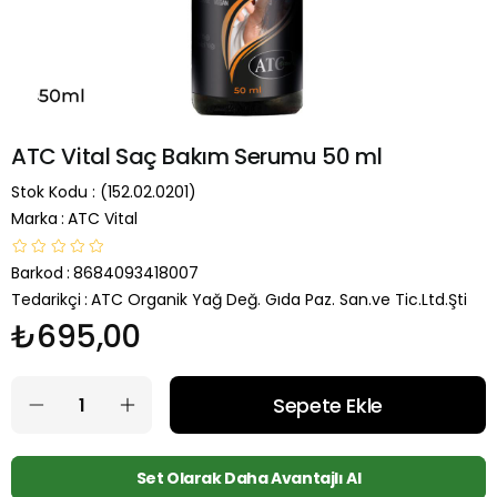
ATC Vital Saç Bakım Serumu 50 ml
Stok Kodu
(152.02.0201)
Marka
:
ATC Vital
Barkod
:
8684093418007
Tedarikçi
:
ATC Organik Yağ Değ. Gıda Paz. San.ve Tic.Ltd.Şti
₺695,00
Set Olarak Daha Avantajlı Al