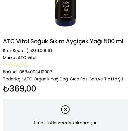
ATC Vital Soğuk Sıkım Ayçiçek Yağı 500 ml
Stok Kodu
(152.01.0006)
Marka
:
ATC Vital
Barkod
:
8684093410087
Tedarikçi
:
ATC Organik Yağ Değ. Gıda Paz. San.ve Tic.Ltd.Şti
₺369,00
Ürün stoklarımızda kalmamıştır.