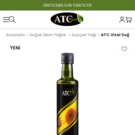
ÜRETİCİDEN SON TÜKETİCİYE
Anasayfa
Soğuk Sıkım Yağlar
Ayçiçek Yağı
ATC Vital Soğuk
YENI
ÜRÜN