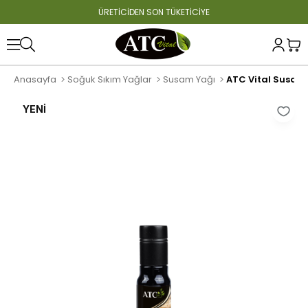
ÜRETİCİDEN SON TÜKETİCİYE
Anasayfa
Soğuk Sıkım Yağlar
Susam Yağı
ATC Vital Susam Y
YENI
ÜRÜN