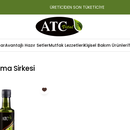
ÜRETİCİDEN SON TÜKETİCİYE
lar
Avantajlı Hazır Setler
Mutfak Lezzetleri
Kişisel Bakım Ürünleri
lma Sirkesi